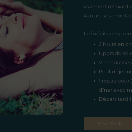
vraiment relaxant
Azul et ses monta
Le forfait compren
2 Nuits en 
Upgrade selo
Vin mousseux
Petit déjeun
1 repas pour
dîner avec m
Départ tardif
RÉSERVER