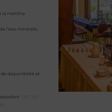
 à la menthe
de l’eau minérale,
 de disponibilité et
 appelant
+351 249
pt