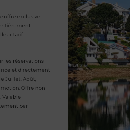
e offre exclusive
r entièrement
eur tarif
r les réservations
ance et directement
e Juillet, Août,
omotion. Offre non
 Valable
ctement par